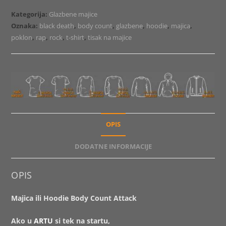
Count
Kategorija:
Glazbene majice
Attack
Oznaka:
black death
,
body count
,
glazbene
,
hoodie
,
majica
,
količina
poklon
,
rap
,
rock
,
t-shirt
,
tisak na majice
OPIS
DODATNE INFORMACIJE
OPIS
Majica ili Hoodie Body Count Attack
Ako u
ARTU
si tek na startu,