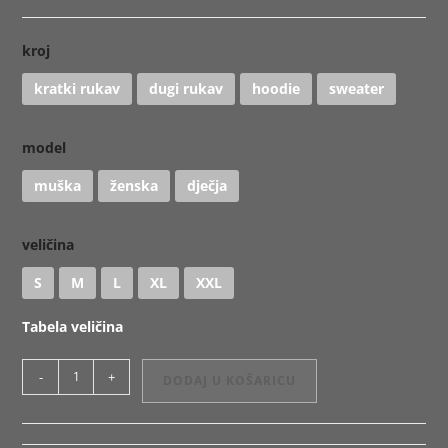
kroj
kratki rukav
dugi rukav
hoodie
sweater
model
muška
ženska
dječja
veličina
S
M
L
XL
XXL
Tabela veličina
Majica
-
+
DODAJ U KOŠARICU
ili
Hoodie
Body