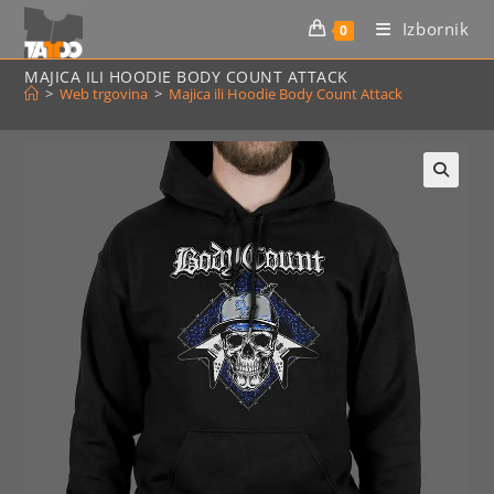
Preskoči
Izbornik
0
na
sadržaj
MAJICA ILI HOODIE BODY COUNT ATTACK
>
Web trgovina
>
Majica ili Hoodie Body Count Attack