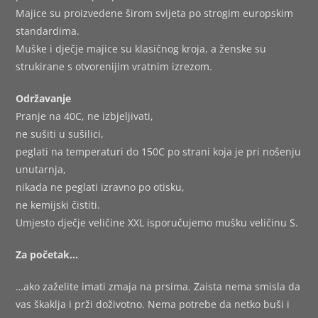
Majice su proizvedene širom svijeta po strogim europskim
standardima.
Muške i dječje majice su klasičnog kroja, a ženske su
strukirane s otvorenijim vratnim izrezom.
Održavanje
Pranje na 40C, ne izbjeljivati,
ne sušiti u sušilici,
peglati na temperaturi do 150C po strani koja je pri nošenju
unutarnja,
nikada ne peglati izravno po otisku,
ne kemijski čistiti.
Umjesto dječje veličine XXL isporučujemo mušku veličinu S.
Za početak…
…ako zaželite imati zmaja na prsima. Zaista nema smisla da
vas škaklja i prži doživotno. Nema potrebe da netko buši i