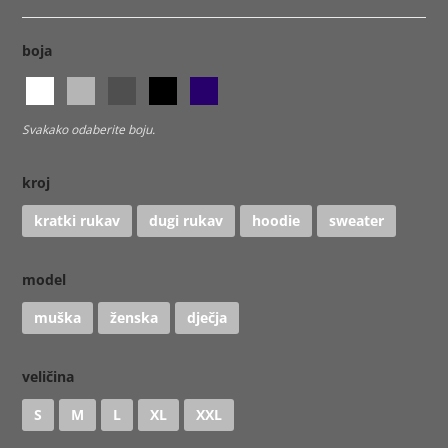
boja
Svakako odaberite boju.
kroj
kratki rukav
dugi rukav
hoodie
sweater
model
muška
ženska
dječja
veličina
S
M
L
XL
XXL