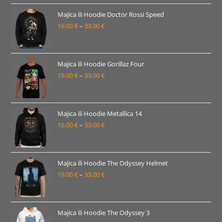
od
19.00 €
Majica ili Hoodie Doctor Rossi Speed
19.00
€
–
33.00
€
do
Raspon
33.00 €
cijena:
od
19.00 €
Majica ili Hoodie Gorillaz Four
19.00
€
–
33.00
€
do
Raspon
33.00 €
cijena:
od
19.00 €
Majica ili Hoodie Metallica 14
19.00
€
–
33.00
€
do
Raspon
33.00 €
cijena:
od
19.00 €
Majica ili Hoodie The Odyssey Helmet
19.00
€
–
33.00
€
do
Raspon
33.00 €
cijena:
od
19.00 €
Majica ili Hoodie The Odyssey 3