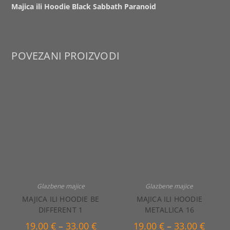
Majica ili Hoodie Black Sabbath Paranoid
POVEZANI PROIZVODI
Glazbene majice
Glazbene majice
MAJICA ILI HOODIE BE
MAJICA ILI HOODIE
DIFFERENT 1
METALLICA 16
Raspon
Raspo
19.00
€
–
33.00
€
19.00
€
–
33.00
€