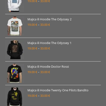
19.00
€
–
33.00
€
do
Raspon
33.00 €
cijena:
od
19.00 €
Majica ili Hoodie The Odyssey 2
19.00
€
–
33.00
€
do
Raspon
33.00 €
cijena:
od
19.00 €
Majica ili Hoodie The Odyssey 1
19.00
€
–
33.00
€
do
Raspon
33.00 €
cijena:
od
19.00 €
Majica ili Hoodie Doctor Rossi
19.00
€
–
33.00
€
do
Raspon
33.00 €
cijena:
od
19.00 €
Majica ili Hoodie Twenty One Pilots Bandito
19.00
€
–
33.00
€
do
Raspon
33.00 €
cijena: