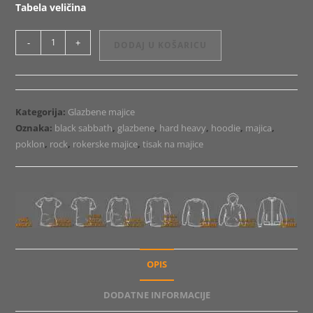
Tabela veličina
Majica
-
+
DODAJ U KOŠARICU
ili
Hoodie
Black
Sabbath
Kategorija:
Glazbene majice
Paranoid
Oznaka:
black sabbath
,
glazbene
,
hard heavy
,
hoodie
,
majica
,
količina
poklon
,
rock
,
rokerske majice
,
tisak na majice
OPIS
DODATNE INFORMACIJE