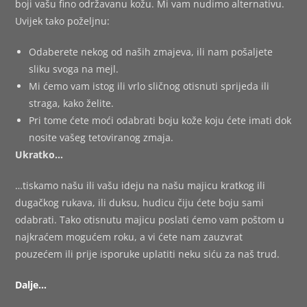
boji vašu fino održavanu kožu. Mi vam nudimo alternativu.
Uvijek tako poželjnu:
Odaberete nekog od naših zmajeva, ili nam pošaljete
sliku svoga na mejl.
Mi ćemo vam istog ili vrlo sličnog otisnuti sprijeda ili
straga, kako želite.
Pri tome ćete moći odabrati boju kože koju ćete imati dok
nosite vašeg tetoviranog zmaja.
Ukratko…
…tiskamo našu ili vašu ideju na našu majicu kratkog ili
dugačkog rukava, ili duksu, hudicu čiju ćete boju sami
odabrati. Tako otisnutu majicu poslati ćemo vam poštom u
najkraćem mogućem roku, a vi ćete nam zauzvrat
pouzećem ili prije isporuke uplatiti neku siću za naš trud.
Dalje…