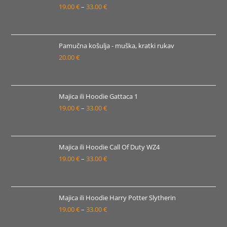
19.00
€
–
33.00
€
do
Raspon
30.00 €
cijena:
od
19.00 €
Pamučna košulja - muška, kratki rukav
20.00
€
do
33.00 €
Majica ili Hoodie Gattaca 1
19.00
€
–
33.00
€
Raspon
cijena:
od
19.00 €
Majica ili Hoodie Call Of Duty WZ4
19.00
€
–
33.00
€
do
Raspon
33.00 €
cijena:
od
19.00 €
Majica ili Hoodie Harry Potter Slytherin
19.00
€
–
33.00
€
do
Raspon
33.00 €
cijena: