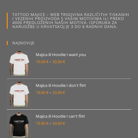
Opcije
se
mogu
TATTOO MAJICE – WEB TRGOVINA RAZLIČITIH TISKANIH
odabrati
I VEZENIH PROIZVODA S VAŠIM MOTIVIMA ILI PREKO
na
4000 PREDLOŽENIH NAŠIH MOTIVA. ISPORUKA ZA
stranici
NARUDŽBE U HRVATSKOJ JE 3 DO 8 RADNIH DANA.
proizvoda
NAJNOVIJE
Majica ili Hoodie I want you
19.00
€
–
33.00
€
Raspon
cijena:
od
19.00 €
Majica ili Hoodie I don't flirt
19.00
€
–
33.00
€
do
Raspon
33.00 €
cijena:
od
19.00 €
Majica ili Hoodie I can't flirt
19.00
€
–
33.00
€
do
Raspon
33.00 €
cijena: