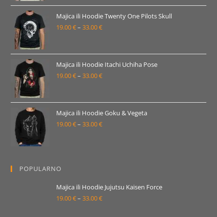
od
19.00 €
Majica ili Hoodie Twenty One Pilots Skull
19.00
€
–
33.00
€
do
Raspon
33.00 €
cijena:
od
19.00 €
Majica ili Hoodie Itachi Uchiha Pose
19.00
€
–
33.00
€
do
Raspon
33.00 €
cijena:
od
19.00 €
Majica ili Hoodie Goku & Vegeta
19.00
€
–
33.00
€
do
Raspon
33.00 €
cijena:
od
19.00 €
POPULARNO
do
33.00 €
Majica ili Hoodie Jujutsu Kaisen Force
19.00
€
–
33.00
€
Raspon
cijena: