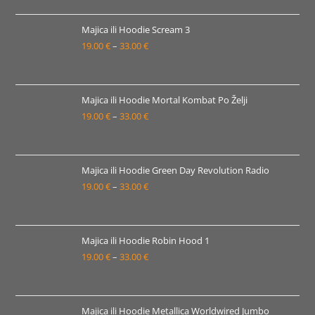
od
19.00 €
Majica ili Hoodie Scream 3
19.00
€
–
33.00
€
do
Raspon
33.00 €
cijena:
od
19.00 €
Majica ili Hoodie Mortal Kombat Po Želji
19.00
€
–
33.00
€
do
Raspon
33.00 €
cijena:
od
19.00 €
Majica ili Hoodie Green Day Revolution Radio
19.00
€
–
33.00
€
do
Raspon
33.00 €
cijena:
od
19.00 €
Majica ili Hoodie Robin Hood 1
19.00
€
–
33.00
€
do
Raspon
33.00 €
cijena:
od
19.00 €
Majica ili Hoodie Metallica Worldwired Jumbo