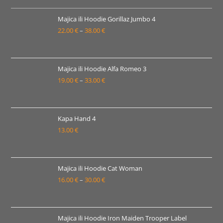
od
19.00 €
Majica ili Hoodie Gorillaz Jumbo 4
22.00
€
–
38.00
€
do
Raspon
33.00 €
cijena:
od
22.00 €
Majica ili Hoodie Alfa Romeo 3
19.00
€
–
33.00
€
do
Raspon
38.00 €
cijena:
od
19.00 €
Kapa Hand 4
13.00
€
do
33.00 €
Majica ili Hoodie Cat Woman
16.00
€
–
30.00
€
Raspon
cijena:
od
16.00 €
Majica ili Hoodie Iron Maiden Trooper Label