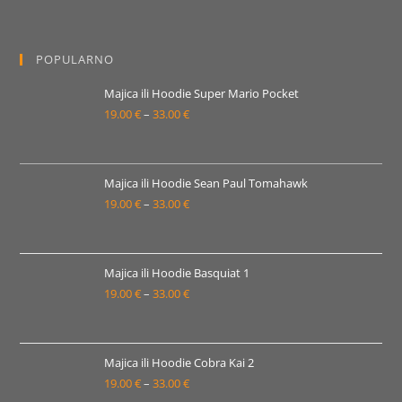
od
19.00 €
POPULARNO
do
33.00 €
Majica ili Hoodie Super Mario Pocket
19.00
€
–
33.00
€
Raspon
cijena:
od
19.00 €
Majica ili Hoodie Sean Paul Tomahawk
19.00
€
–
33.00
€
do
Raspon
33.00 €
cijena:
od
19.00 €
Majica ili Hoodie Basquiat 1
19.00
€
–
33.00
€
do
Raspon
33.00 €
cijena:
od
19.00 €
Majica ili Hoodie Cobra Kai 2
19.00
€
–
33.00
€
do
Raspon