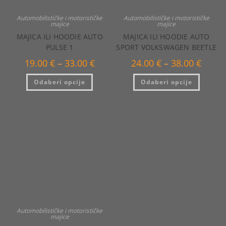
Automobilističke i motorističke
Automobilističke i motorističke
majice
majice
MAJICA ILI HOODIE AUTO
MAJICA ILI HOODIE AUTO
PULSE 1
SPORT VOLKSWAGEN BEETLE
Raspon
Raspo
19.00
€
–
33.00
€
24.00
€
–
38.00
€
cijena:
cijena:
od
od
Ovaj
Ovaj
Odaberi opcije
19.00 €
Odaberi opcije
24.00 €
proizvod
proizvo
do
do
ima
ima
33.00 €
38.00 €
više
više
varijanti.
varijanti
Opcije
Opcije
se
se
mogu
mogu
odabrati
odabrat
na
na
stranici
stranici
proizvoda
proizvo
Automobilističke i motorističke
majice