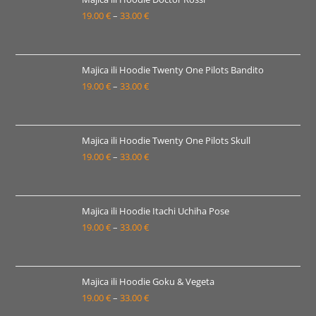
19.00
€
–
33.00
€
do
Raspon
33.00 €
cijena:
od
19.00 €
Majica ili Hoodie Twenty One Pilots Bandito
19.00
€
–
33.00
€
do
Raspon
33.00 €
cijena:
od
19.00 €
Majica ili Hoodie Twenty One Pilots Skull
19.00
€
–
33.00
€
do
Raspon
33.00 €
cijena:
od
19.00 €
Majica ili Hoodie Itachi Uchiha Pose
19.00
€
–
33.00
€
do
Raspon
33.00 €
cijena:
od
19.00 €
Majica ili Hoodie Goku & Vegeta
19.00
€
–
33.00
€
do
Raspon
33.00 €
cijena: