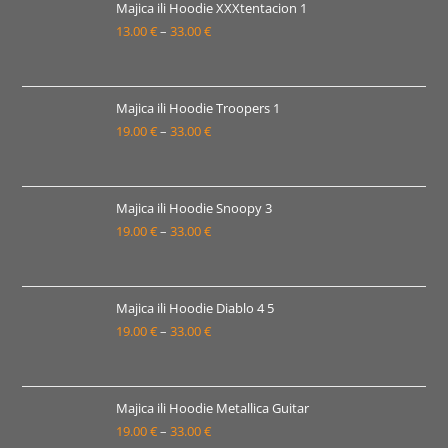
19.00 €
Majica ili Hoodie XXXtentacion 1
13.00
€
–
33.00
€
do
Raspon
33.00 €
cijena:
od
13.00 €
Majica ili Hoodie Troopers 1
19.00
€
–
33.00
€
do
Raspon
33.00 €
cijena:
od
19.00 €
Majica ili Hoodie Snoopy 3
19.00
€
–
33.00
€
do
Raspon
33.00 €
cijena:
od
19.00 €
Majica ili Hoodie Diablo 4 5
19.00
€
–
33.00
€
do
Raspon
33.00 €
cijena:
od
19.00 €
Majica ili Hoodie Metallica Guitar
19.00
€
–
33.00
€
do
Raspon