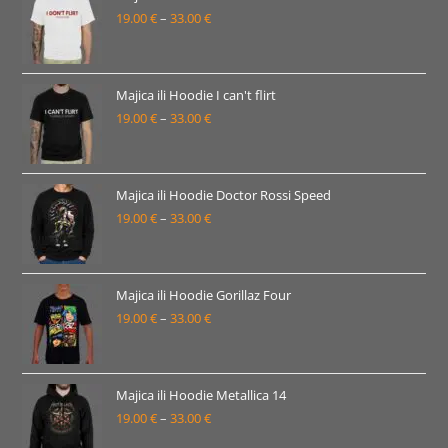
19.00
€
–
33.00
€
do
Raspon
33.00 €
cijena:
od
19.00 €
Majica ili Hoodie I can't flirt
19.00
€
–
33.00
€
do
Raspon
33.00 €
cijena:
od
19.00 €
Majica ili Hoodie Doctor Rossi Speed
19.00
€
–
33.00
€
do
Raspon
33.00 €
cijena:
od
19.00 €
Majica ili Hoodie Gorillaz Four
19.00
€
–
33.00
€
do
Raspon
33.00 €
cijena:
od
19.00 €
Majica ili Hoodie Metallica 14
19.00
€
–
33.00
€
do
Raspon
33.00 €
cijena: