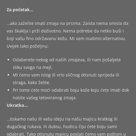
Za početak…
…ako zaželite imati zmaja na prsima. Zaista nema smisla da
vas škaklja i prži doživotno. Nema potrebe da netko buši i
boji vašu fino održavanu kožu. Mi vam nudimo alternativu.
Uvijek tako poželjnu:
Odaberete nekog od naših zmajeva, ili nam pošaljete
sliku svoga na mejl.
Mi ćemo vam istog ili vrlo sličnog otisnuti sprijeda ili
straga, kako želite.
Pri tome ćete moći odabrati boju kože koju ćete imati dok
nosite vašeg tetoviranog zmaja.
Ukratko…
…tiskamo našu ili vašu ideju na našu majicu kratkog ili
dugačkog rukava, ili duksu, hudicu čiju ćete boju sami
odabrati. Tako otisnutu majicu poslati ćemo vam poštom u