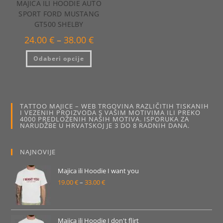
MAJICA ILI HOODIE AUTO
SPORT FORD MUSTANG
GT500 SHELBY
Raspon
24.00
€
–
38.00
€
cijena:
od
Ovaj
Odaberi opcije
24.00 €
proizvod
do
ima
38.00 €
više
varijanti.
Opcije
se
mogu
TATTOO MAJICE – WEB TRGOVINA RAZLIČITIH TISKANIH
odabrati
I VEZENIH PROIZVODA S VAŠIM MOTIVIMA ILI PREKO
na
4000 PREDLOŽENIH NAŠIH MOTIVA. ISPORUKA ZA
stranici
NARUDŽBE U HRVATSKOJ JE 3 DO 8 RADNIH DANA.
proizvoda
NAJNOVIJE
Majica ili Hoodie I want you
19.00
€
–
33.00
€
Raspon
cijena:
od
19.00 €
Majica ili Hoodie I don't flirt