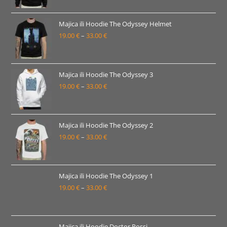
od
19.00 €
Majica ili Hoodie The Odyssey Helmet
19.00
€
–
33.00
€
do
Raspon
33.00 €
cijena:
od
19.00 €
Majica ili Hoodie The Odyssey 3
19.00
€
–
33.00
€
do
Raspon
33.00 €
cijena:
od
19.00 €
Majica ili Hoodie The Odyssey 2
19.00
€
–
33.00
€
do
Raspon
33.00 €
cijena:
od
19.00 €
Majica ili Hoodie The Odyssey 1
19.00
€
–
33.00
€
do
Raspon
33.00 €
cijena:
od
19.00 €
Majica ili Hoodie Doctor Rossi