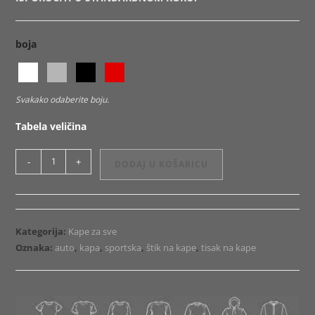
boja
Svakako odaberite boju.
Tabela veličina
Kapa
-
+
DODAJ U KOŠARICU
Audi
logo
1
količina
Kategorija:
Kape za sve
Oznaka:
auto
,
kapa
,
sportska
,
štik na kape
,
tisak na kape