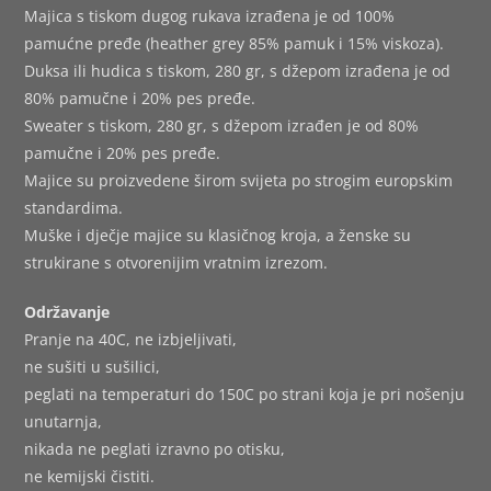
Majica s tiskom dugog rukava izrađena je od 100%
pamućne pređe (heather grey 85% pamuk i 15% viskoza).
Duksa ili hudica s tiskom, 280 gr, s džepom izrađena je od
80% pamučne i 20% pes pređe.
Sweater s tiskom, 280 gr, s džepom izrađen je od 80%
pamučne i 20% pes pređe.
Majice su proizvedene širom svijeta po strogim europskim
standardima.
Muške i dječje majice su klasičnog kroja, a ženske su
strukirane s otvorenijim vratnim izrezom.
Održavanje
Pranje na 40C, ne izbjeljivati,
ne sušiti u sušilici,
peglati na temperaturi do 150C po strani koja je pri nošenju
unutarnja,
nikada ne peglati izravno po otisku,
ne kemijski čistiti.