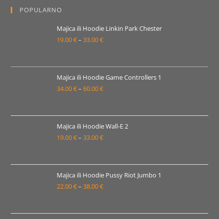
19.00 €
POPULARNO
do
33.00 €
Majica ili Hoodie Linkin Park Chester
19.00
€
–
33.00
€
Raspon
cijena:
od
19.00 €
Majica ili Hoodie Game Controllers 1
34.00
€
–
60.00
€
do
Raspon
33.00 €
cijena:
od
34.00 €
Majica ili Hoodie Wall-E 2
19.00
€
–
33.00
€
do
Raspon
60.00 €
cijena:
od
19.00 €
Majica ili Hoodie Pussy Riot Jumbo 1
22.00
€
–
38.00
€
do
Raspon
33.00 €
cijena:
od