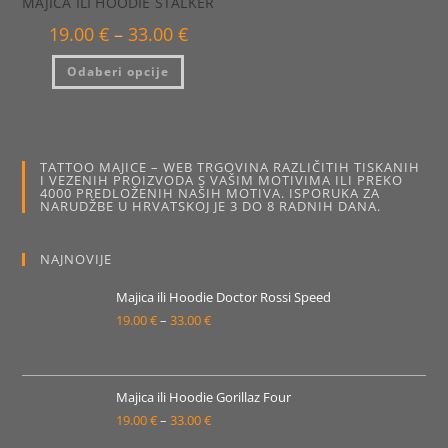
MAJICA ILI HOODIE STALKER
Raspon
19.00
€
–
33.00
€
cijena:
od
Ovaj
Odaberi opcije
19.00 €
proizvod
do
ima
33.00 €
više
varijanti.
Opcije
se
mogu
TATTOO MAJICE – WEB TRGOVINA RAZLIČITIH TISKANIH
odabrati
I VEZENIH PROIZVODA S VAŠIM MOTIVIMA ILI PREKO
na
4000 PREDLOŽENIH NAŠIH MOTIVA. ISPORUKA ZA
stranici
NARUDŽBE U HRVATSKOJ JE 3 DO 8 RADNIH DANA.
proizvoda
NAJNOVIJE
Majica ili Hoodie Doctor Rossi Speed
19.00
€
–
33.00
€
Raspon
cijena:
od
19.00 €
Majica ili Hoodie Gorillaz Four
19.00
€
–
33.00
€
do
Raspon
33.00 €
cijena: