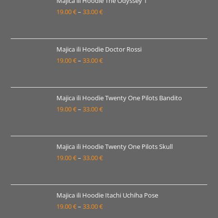
Majica ili Hoodie The Odyssey 1
19.00
€
–
33.00
€
do
Raspon
33.00 €
cijena:
od
19.00 €
Majica ili Hoodie Doctor Rossi
19.00
€
–
33.00
€
do
Raspon
33.00 €
cijena:
od
19.00 €
Majica ili Hoodie Twenty One Pilots Bandito
19.00
€
–
33.00
€
do
Raspon
33.00 €
cijena:
od
19.00 €
Majica ili Hoodie Twenty One Pilots Skull
19.00
€
–
33.00
€
do
Raspon
33.00 €
cijena:
od
19.00 €
Majica ili Hoodie Itachi Uchiha Pose
19.00
€
–
33.00
€
do
Raspon