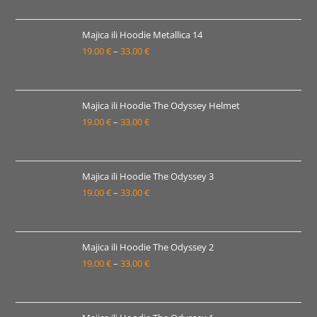
od
19.00 €
Majica ili Hoodie Metallica 14
19.00
€
–
33.00
€
do
Raspon
33.00 €
cijena:
od
19.00 €
Majica ili Hoodie The Odyssey Helmet
19.00
€
–
33.00
€
do
Raspon
33.00 €
cijena:
od
19.00 €
Majica ili Hoodie The Odyssey 3
19.00
€
–
33.00
€
do
Raspon
33.00 €
cijena:
od
19.00 €
Majica ili Hoodie The Odyssey 2
19.00
€
–
33.00
€
do
Raspon
33.00 €
cijena:
od
19.00 €