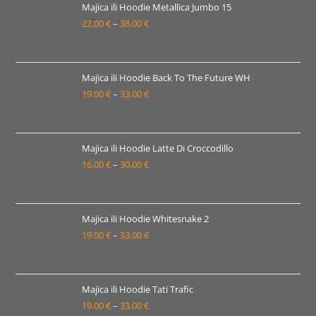
22.00 €
Majica ili Hoodie Metallica Jumbo 15
22.00
€
–
38.00
€
do
Raspon
38.00 €
cijena:
od
22.00 €
Majica ili Hoodie Back To The Future WH
19.00
€
–
33.00
€
do
Raspon
38.00 €
cijena:
od
19.00 €
Majica ili Hoodie Latte Di Croccodillo
16.00
€
–
30.00
€
do
Raspon
33.00 €
cijena:
od
16.00 €
Majica ili Hoodie Whitesnake 2
19.00
€
–
33.00
€
do
Raspon
30.00 €
cijena:
od
19.00 €
Majica ili Hoodie Tati Trafic
19.00
€
–
33.00
€
do
Raspon