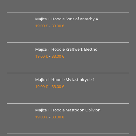
33.00 €
cijena:
od
19.00 €
Majica ili Hoodie Sons of Anarchy 4
19.00
€
–
33.00
€
do
Raspon
33.00 €
cijena:
od
19.00 €
Majica ili Hoodie Kraftwerk Electric
19.00
€
–
33.00
€
do
Raspon
33.00 €
cijena:
od
19.00 €
Majica ili Hoodie My last bicycle 1
19.00
€
–
33.00
€
do
Raspon
33.00 €
cijena:
od
19.00 €
Majica ili Hoodie Mastodon Oblivion
19.00
€
–
33.00
€
do
Raspon
33.00 €
cijena:
od