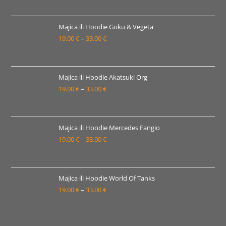
33.00 €
cijena:
od
19.00 €
Majica ili Hoodie Goku & Vegeta
19.00
€
–
33.00
€
do
Raspon
33.00 €
cijena:
od
19.00 €
Majica ili Hoodie Akatsuki Org
19.00
€
–
33.00
€
do
Raspon
33.00 €
cijena:
od
19.00 €
Majica ili Hoodie Mercedes Fangio
19.00
€
–
33.00
€
do
Raspon
33.00 €
cijena:
od
19.00 €
Majica ili Hoodie World Of Tanks
19.00
€
–
33.00
€
do
Raspon
33.00 €
cijena:
od