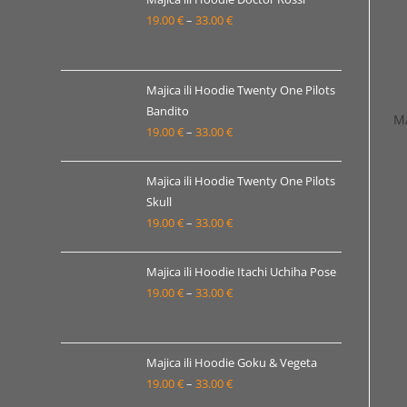
19.00
€
–
33.00
€
do
Raspon
33.00 €
cijena:
od
19.00 €
Majica ili Hoodie Twenty One Pilots
Bandito
do
M
19.00
€
–
33.00
€
Raspon
33.00 €
cijena:
od
Majica ili Hoodie Twenty One Pilots
19.00 €
Skull
19.00
€
–
33.00
€
do
Raspon
33.00 €
cijena:
od
Majica ili Hoodie Itachi Uchiha Pose
19.00 €
19.00
€
–
33.00
€
Raspon
do
cijena:
33.00 €
od
19.00 €
Majica ili Hoodie Goku & Vegeta
19.00
€
–
33.00
€
do
Raspon
33.00 €
cijena: