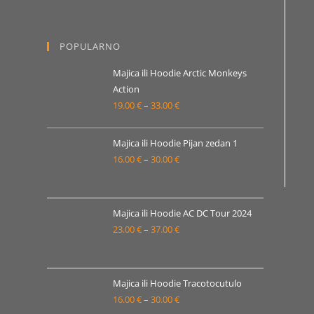
od
19.00 €
POPULARNO
do
33.00 €
Majica ili Hoodie Arctic Monkeys
Action
19.00
€
–
33.00
€
Raspon
cijena:
od
Majica ili Hoodie Pijan zedan 1
19.00 €
16.00
€
–
30.00
€
Raspon
do
cijena:
33.00 €
od
16.00 €
Majica ili Hoodie AC DC Tour 2024
23.00
€
–
37.00
€
do
Raspon
30.00 €
cijena:
od
23.00 €
Majica ili Hoodie Tracotocutulo
16.00
€
–
30.00
€
do
Raspon