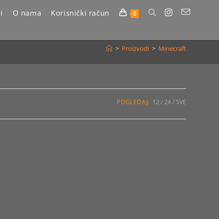
i
O nama
Korisnički račun
Uključi/isključi
0
pretragu
>
Proizvodi
>
Minecraft
web-
stranice
POGLEDAJ:
12
24
SVE