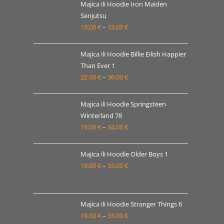
19.00 €
Majica ili Hoodie Iron Maiden
Senjutsu
do
19.00
€
–
33.00
€
Raspon
33.00 €
cijena:
od
Majica ili Hoodie Billie Eilish Happier
19.00 €
Than Ever 1
22.00
€
–
36.00
€
do
Raspon
33.00 €
cijena:
od
Majica ili Hoodie Springsteen
22.00 €
Winterland 78
19.00
€
–
34.00
€
do
Raspon
36.00 €
cijena:
od
Majica ili Hoodie Older Boys 1
19.00 €
19.00
€
–
33.00
€
Raspon
do
cijena:
34.00 €
od
19.00 €
Majica ili Hoodie Stranger Things 6
19.00
€
–
33.00
€
do
Raspon