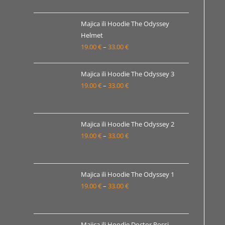
od
19.00 €
Majica ili Hoodie The Odyssey
Helmet
do
19.00
€
–
33.00
€
Raspon
33.00 €
cijena:
od
Majica ili Hoodie The Odyssey 3
19.00 €
19.00
€
–
33.00
€
Raspon
do
cijena:
33.00 €
od
19.00 €
Majica ili Hoodie The Odyssey 2
19.00
€
–
33.00
€
do
Raspon
33.00 €
cijena:
od
19.00 €
Majica ili Hoodie The Odyssey 1
19.00
€
–
33.00
€
do
Raspon
33.00 €
cijena:
od
19.00 €
Majica ili Hoodie Doctor Rossi