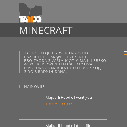
Preskoči
na
sadržaj
MINECRAFT
TATTOO MAJICE – WEB TRGOVINA
RAZLIČITIH TISKANIH I VEZENIH
PROIZVODA S VAŠIM MOTIVIMA ILI PREKO
4000 PREDLOŽENIH NAŠIH MOTIVA.
ISPORUKA ZA NARUDŽBE U HRVATSKOJ JE
3 DO 8 RADNIH DANA.
NAJNOVIJE
Majica ili Hoodie I want you
19.00
€
–
33.00
€
Raspon
cijena:
od
19.00 €
Majica ili Hoodie I don't flirt