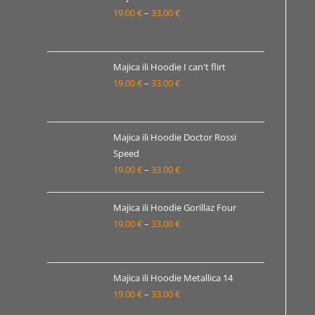
19.00
€
–
33.00
€
do
Raspon
33.00 €
cijena:
od
19.00 €
Majica ili Hoodie I can't flirt
19.00
€
–
33.00
€
do
Raspon
33.00 €
cijena:
od
19.00 €
Majica ili Hoodie Doctor Rossi
Speed
do
19.00
€
–
33.00
€
Raspon
33.00 €
cijena:
od
Majica ili Hoodie Gorillaz Four
19.00 €
19.00
€
–
33.00
€
Raspon
do
cijena:
33.00 €
od
19.00 €
Majica ili Hoodie Metallica 14
19.00
€
–
33.00
€
do
Raspon
33.00 €
cijena: