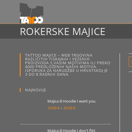
Preskoči
na
sadržaj
ROKERSKE MAJICE
TATTOO MAJICE – WEB TRGOVINA
RAZLIČITIH TISKANIH I VEZENIH
PROIZVODA S VAŠIM MOTIVIMA ILI PREKO
4000 PREDLOŽENIH NAŠIH MOTIVA.
ISPORUKA ZA NARUDŽBE U HRVATSKOJ JE
3 DO 8 RADNIH DANA.
NAJNOVIJE
Majica ili Hoodie I want you
19.00
€
–
33.00
€
Raspon
cijena:
od
19.00 €
Majica ili Hoodie I don't flirt