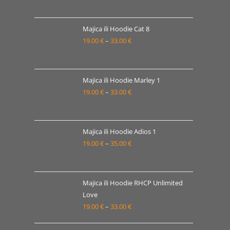
Majica ili Hoodie Cat 8
19.00
€
–
33.00
€
Raspon
cijena:
od
19.00 €
Majica ili Hoodie Marley 1
19.00
€
–
33.00
€
do
Raspon
33.00 €
cijena:
od
19.00 €
Majica ili Hoodie Adios 1
19.00
€
–
35.00
€
do
Raspon
33.00 €
cijena:
od
19.00 €
Majica ili Hoodie RHCP Unlimited
Love
do
19.00
€
–
33.00
€
Raspon
35.00 €
cijena: