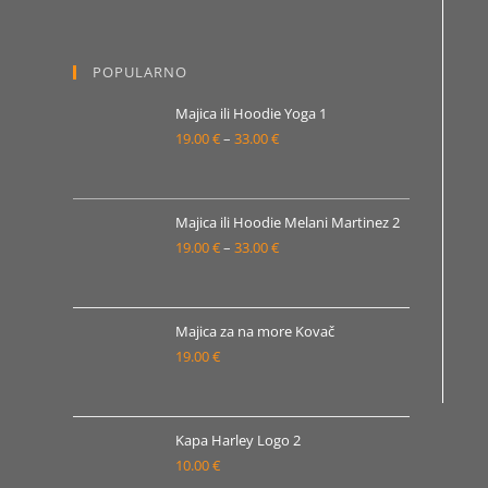
od
19.00 €
POPULARNO
do
33.00 €
Majica ili Hoodie Yoga 1
19.00
€
–
33.00
€
Raspon
cijena:
od
19.00 €
Majica ili Hoodie Melani Martinez 2
19.00
€
–
33.00
€
do
Raspon
33.00 €
cijena:
od
19.00 €
Majica za na more Kovač
19.00
€
do
33.00 €
Kapa Harley Logo 2
10.00
€