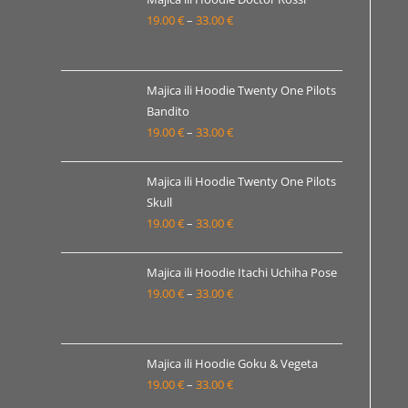
19.00
€
–
33.00
€
do
Raspon
33.00 €
cijena:
od
19.00 €
Majica ili Hoodie Twenty One Pilots
Bandito
do
19.00
€
–
33.00
€
Raspon
33.00 €
cijena:
od
Majica ili Hoodie Twenty One Pilots
19.00 €
Skull
19.00
€
–
33.00
€
do
Raspon
33.00 €
cijena:
od
Majica ili Hoodie Itachi Uchiha Pose
19.00 €
19.00
€
–
33.00
€
Raspon
do
cijena:
33.00 €
od
19.00 €
Majica ili Hoodie Goku & Vegeta
19.00
€
–
33.00
€
do
Raspon
33.00 €
cijena: