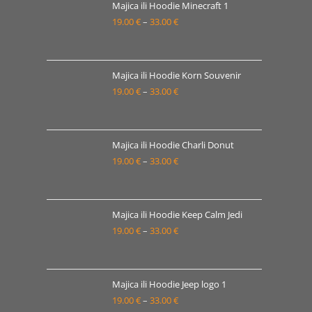
od
Majica ili Hoodie Minecraft 1
19.00 €
19.00
€
–
33.00
€
Raspon
do
cijena:
33.00 €
od
19.00 €
Majica ili Hoodie Korn Souvenir
19.00
€
–
33.00
€
do
Raspon
33.00 €
cijena:
od
19.00 €
Majica ili Hoodie Charli Donut
19.00
€
–
33.00
€
do
Raspon
33.00 €
cijena:
od
19.00 €
Majica ili Hoodie Keep Calm Jedi
19.00
€
–
33.00
€
do
Raspon
33.00 €
cijena:
od
19.00 €
Majica ili Hoodie Jeep logo 1
19.00
€
–
33.00
€
do
Raspon