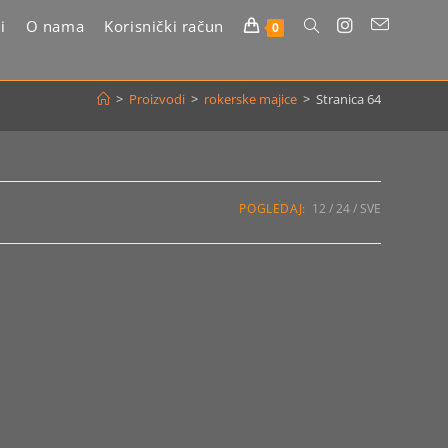
i
O nama
Korisnički račun
Uključi/isključi
0
pretragu
>
Proizvodi
>
rokerske majice
>
Stranica 64
web-
stranice
POGLEDAJ:
12
24
SVE