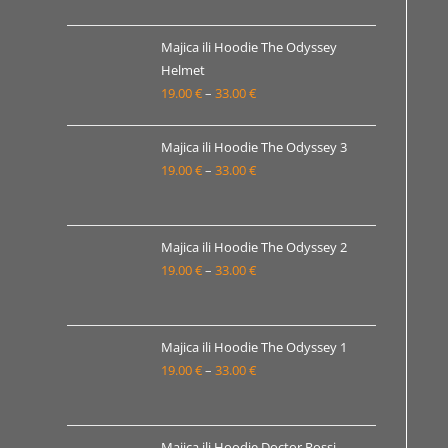
od
19.00 €
Majica ili Hoodie The Odyssey
Helmet
do
19.00
€
–
33.00
€
Raspon
33.00 €
cijena:
od
Majica ili Hoodie The Odyssey 3
19.00 €
19.00
€
–
33.00
€
Raspon
do
cijena:
33.00 €
od
19.00 €
Majica ili Hoodie The Odyssey 2
19.00
€
–
33.00
€
do
Raspon
33.00 €
cijena:
od
19.00 €
Majica ili Hoodie The Odyssey 1
19.00
€
–
33.00
€
do
Raspon
33.00 €
cijena:
od
19.00 €
Majica ili Hoodie Doctor Rossi