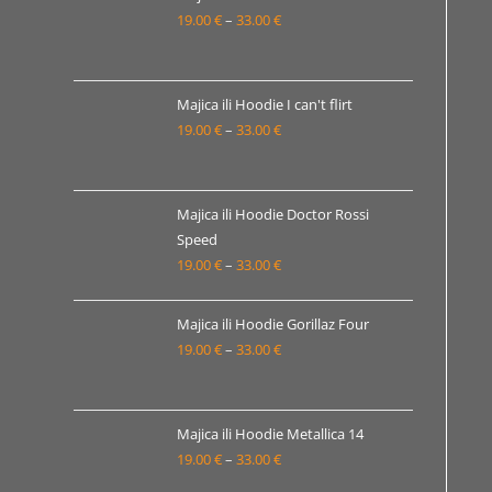
19.00
€
–
33.00
€
do
Raspon
33.00 €
cijena:
od
19.00 €
Majica ili Hoodie I can't flirt
19.00
€
–
33.00
€
do
Raspon
33.00 €
cijena:
od
19.00 €
Majica ili Hoodie Doctor Rossi
Speed
do
19.00
€
–
33.00
€
Raspon
33.00 €
cijena:
od
Majica ili Hoodie Gorillaz Four
19.00 €
19.00
€
–
33.00
€
Raspon
do
cijena:
33.00 €
od
19.00 €
Majica ili Hoodie Metallica 14
19.00
€
–
33.00
€
do
Raspon
33.00 €
cijena: