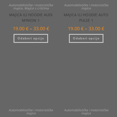
Automobilističke i motorističke
Automobilističke i motorističke
majice
,
Majice s crtićima
majice
MAJICA ILI HOODIE AUDI
MAJICA ILI HOODIE AUTO
MINION 1
PULSE 1
Raspon
Raspo
19.00
€
–
33.00
€
19.00
€
–
33.00
€
cijena:
cijena:
od
od
Ovaj
Ovaj
Odaberi opcije
19.00 €
Odaberi opcije
19.00 €
proizvod
proizvo
do
do
ima
ima
33.00 €
33.00 €
više
više
varijanti.
varijanti
Opcije
Opcije
se
se
mogu
mogu
odabrati
odabrat
na
na
stranici
stranici
proizvoda
proizvo
Automobilističke i motorističke
Automobilističke i motorističke
majice
majice