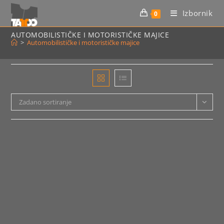
Preskoči
Izbornik
0
na
sadržaj
AUTOMOBILISTIČKE I MOTORISTIČKE MAJICE
>
Automobilističke i motorističke majice
Zadano sortiranje