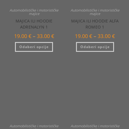
Automobilističke i motorističke
Automobilističke i motorističke
majice
majice
MAJICA ILI HOODIE
MAJICA ILI HOODIE ALFA
ADRENALYN 1
ROMEO 1
Raspon
Raspo
19.00
€
–
33.00
€
19.00
€
–
33.00
€
cijena:
cijena:
od
od
Ovaj
Ovaj
Odaberi opcije
19.00 €
Odaberi opcije
19.00 €
proizvod
proizvo
do
do
ima
ima
33.00 €
33.00 €
više
više
varijanti.
varijanti
Opcije
Opcije
se
se
mogu
mogu
odabrati
odabrat
na
na
stranici
stranici
proizvoda
proizvo
Automobilističke i motorističke
Automobilističke i motorističke