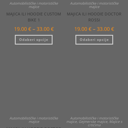
Automobilističke i motorističke
Automobilističke i motorističke
majice
majice
MAJICA ILI HOODIE CUSTOM
MAJICA ILI HOODIE DOCTOR
BIKE 1
ROSSI
Raspon
Raspo
19.00
€
–
33.00
€
19.00
€
–
33.00
€
cijena:
cijena:
od
od
Ovaj
Ovaj
Odaberi opcije
19.00 €
Odaberi opcije
19.00 €
proizvod
proizvo
do
do
ima
ima
33.00 €
33.00 €
više
više
varijanti.
varijanti
Opcije
Opcije
se
se
mogu
mogu
odabrati
odabrat
na
na
stranici
stranici
proizvoda
proizvo
Automobilističke i motorističke
Automobilističke i motorističke
majice
majice
,
Gejmerske majice
,
Majice s
crtićima