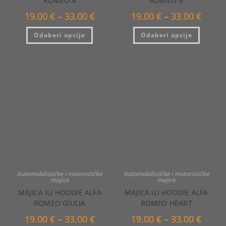
ROMEO 4
ROMEO 5
Raspon
Raspo
19.00
€
–
33.00
€
19.00
€
–
33.00
€
cijena:
cijena:
od
od
Ovaj
Ovaj
Odaberi opcije
19.00 €
Odaberi opcije
19.00 €
proizvod
proizvo
do
do
ima
ima
33.00 €
33.00 €
više
više
varijanti.
varijanti
Opcije
Opcije
se
se
mogu
mogu
odabrati
odabrat
na
na
stranici
stranici
proizvoda
proizvo
Automobilističke i motorističke
Automobilističke i motorističke
majice
majice
MAJICA ILI HOODIE ALFA
MAJICA ILI HOODIE ALFA
ROMEO GIULIA
ROMEO HEART
Raspon
Raspo
19.00
€
–
33.00
€
19.00
€
–
33.00
€
cijena:
cijena: