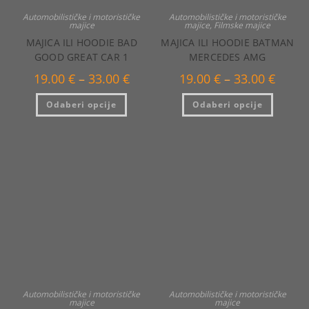
Automobilističke i motorističke
Automobilističke i motorističke
majice
majice
,
Filmske majice
MAJICA ILI HOODIE BAD
MAJICA ILI HOODIE BATMAN
GOOD GREAT CAR 1
MERCEDES AMG
Raspon
Raspo
19.00
€
–
33.00
€
19.00
€
–
33.00
€
cijena:
cijena:
od
od
Ovaj
Ovaj
Odaberi opcije
19.00 €
Odaberi opcije
19.00 €
proizvod
proizvo
do
do
ima
ima
33.00 €
33.00 €
više
više
varijanti.
varijanti
Opcije
Opcije
se
se
mogu
mogu
odabrati
odabrat
na
na
stranici
stranici
proizvoda
proizvo
Automobilističke i motorističke
Automobilističke i motorističke
majice
majice